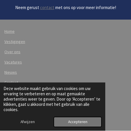
Neem gerust
contact
met ons op voor meer informatie!
Home
Vestigingen
Over ons
Vacatures
Nieuws
Contact
Deze website maakt gebruik van cookies om uw
ervaring te verbeteren en op maat gemaakte
advertenties weer te geven. Door op ‘Accepteren’ te
klikken, gaat u akkoord met het gebruik van alle
cookies.
Afwijzen
Accepteren
F
L
I